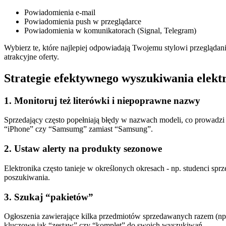
Powiadomienia e-mail
Powiadomienia push w przeglądarce
Powiadomienia w komunikatorach (Signal, Telegram)
Wybierz te, które najlepiej odpowiadają Twojemu stylowi przeglądan
atrakcyjne oferty.
Strategie efektywnego wyszukiwania elekt
1. Monitoruj też literówki i niepoprawne nazwy
Sprzedający często popełniają błędy w nazwach modeli, co prowadzi
“iPhone” czy “Samsumg” zamiast “Samsung”.
2. Ustaw alerty na produkty sezonowe
Elektronika często tanieje w określonych okresach - np. studenci sp
poszukiwania.
3. Szukaj “pakietów”
Ogłoszenia zawierające kilka przedmiotów sprzedawanych razem (np. s
kluczowe jak “zestaw” czy “komplet” do swoich wyszukiwań.