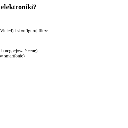
elektroniki?
nted) i skonfiguruj filtry:
ala negocjować cenę)
w smartfonie)