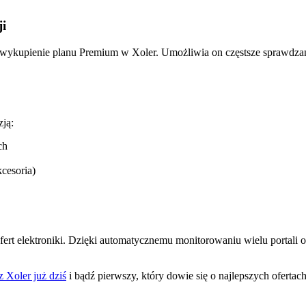
ji
żyć wykupienie planu Premium w Xoler. Umożliwia on częstsze sprawdza
zją:
ch
cesoria)
ofert elektroniki. Dzięki automatycznemu monitorowaniu wielu portali
z Xoler już dziś
i bądź pierwszy, który dowie się o najlepszych ofertach