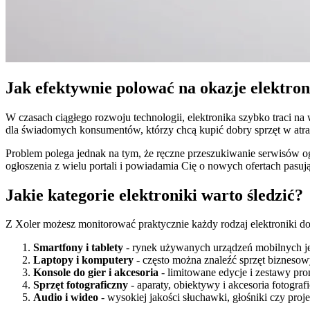
Jak efektywnie polować na okazje elektro
W czasach ciągłego rozwoju technologii, elektronika szybko traci n
dla świadomych konsumentów, którzy chcą kupić dobry sprzęt w atra
Problem polega jednak na tym, że ręczne przeszukiwanie serwisów o
ogłoszenia z wielu portali i powiadamia Cię o nowych ofertach pasu
Jakie kategorie elektroniki warto śledzić?
Z Xoler możesz monitorować praktycznie każdy rodzaj elektroniki d
Smartfony i tablety
- rynek używanych urządzeń mobilnych je
Laptopy i komputery
- często można znaleźć sprzęt biznesow
Konsole do gier i akcesoria
- limitowane edycje i zestawy pr
Sprzęt fotograficzny
- aparaty, obiektywy i akcesoria fotogra
Audio i wideo
- wysokiej jakości słuchawki, głośniki czy proj