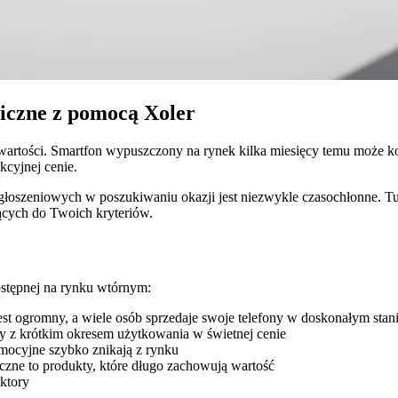
niczne z pomocą Xoler
a wartości. Smartfon wypuszczony na rynek kilka miesięcy temu może k
kcyjnej cenie.
głoszeniowych w poszukiwaniu okazji jest niezwykle czasochłonne. T
jących do Twoich kryteriów.
ostępnej na rynku wtórnym:
st ogromny, a wiele osób sprzedaje swoje telefony w doskonałym sta
y z krótkim okresem użytkowania w świetnej cenie
omocyjne szybko znikają z rynku
ficzne to produkty, które długo zachowują wartość
ektory