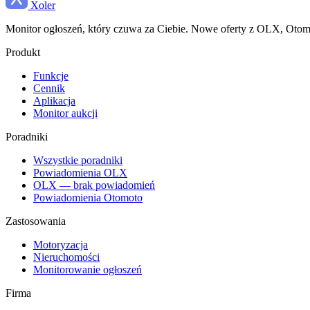
Xoler
Monitor ogłoszeń, który czuwa za Ciebie. Nowe oferty z OLX, Otomot
Produkt
Funkcje
Cennik
Aplikacja
Monitor aukcji
Poradniki
Wszystkie poradniki
Powiadomienia OLX
OLX — brak powiadomień
Powiadomienia Otomoto
Zastosowania
Motoryzacja
Nieruchomości
Monitorowanie ogłoszeń
Firma